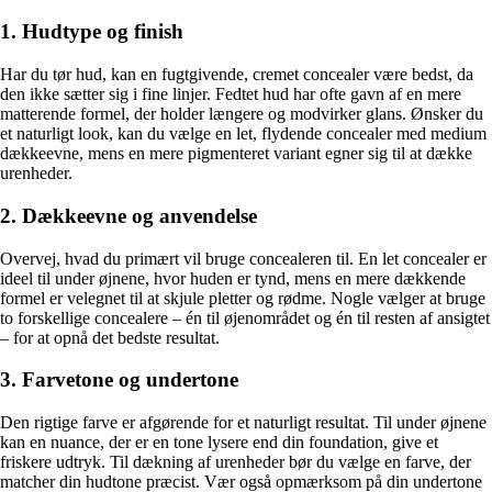
1. Hudtype og finish
Har du tør hud, kan en fugtgivende, cremet concealer være bedst, da
den ikke sætter sig i fine linjer. Fedtet hud har ofte gavn af en mere
matterende formel, der holder længere og modvirker glans. Ønsker du
et naturligt look, kan du vælge en let, flydende concealer med medium
dækkeevne, mens en mere pigmenteret variant egner sig til at dække
urenheder.
2. Dækkeevne og anvendelse
Overvej, hvad du primært vil bruge concealeren til. En let concealer er
ideel til under øjnene, hvor huden er tynd, mens en mere dækkende
formel er velegnet til at skjule pletter og rødme. Nogle vælger at bruge
to forskellige concealere – én til øjenområdet og én til resten af ansigtet
– for at opnå det bedste resultat.
3. Farvetone og undertone
Den rigtige farve er afgørende for et naturligt resultat. Til under øjnene
kan en nuance, der er en tone lysere end din foundation, give et
friskere udtryk. Til dækning af urenheder bør du vælge en farve, der
matcher din hudtone præcist. Vær også opmærksom på din undertone