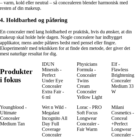
– varm, kold eller neutral – så concealeren blender harmonisk med
resten af din makeup.
4. Holdbarhed og påføring
En concealer med lang holdbarhed er praktisk, hvis du ønsker, at din
makeup skal holde hele dagen. Nogle concealere har indbygget
applikator, mens andre påføres bedst med pensel eller fingre.
Eksperimentér med teknikken for at finde den metode, der giver det
mest naturlige resultat for dig.
IDUN
Physicians
Elf -
Minerals -
Formula -
Flawless
Produkter
Perfect
Concealer
Brightening
i fokus
Under Eye
Twins
Concealer
Concealer
Cream
Medium 33
Extra Fair -
Concealer
W
6 ml
Yellow Light
Youngblood -
Wet n Wild -
Lorac - PRO
Milani
Ultimate
Megalast
Soft Focus
Cosmetics -
Concealer
Incognito All
Longwear
Conceal
Medium Tan
Day Full
Concealer -
+Perfect
Coverage
Fair Warm
Longwear
Concealer
Concealer -