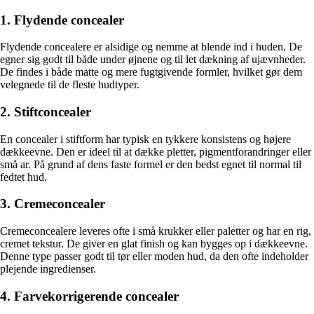
1. Flydende concealer
Flydende concealere er alsidige og nemme at blende ind i huden. De
egner sig godt til både under øjnene og til let dækning af ujævnheder.
De findes i både matte og mere fugtgivende formler, hvilket gør dem
velegnede til de fleste hudtyper.
2. Stiftconcealer
En concealer i stiftform har typisk en tykkere konsistens og højere
dækkeevne. Den er ideel til at dække pletter, pigmentforandringer eller
små ar. På grund af dens faste formel er den bedst egnet til normal til
fedtet hud.
3. Cremeconcealer
Cremeconcealere leveres ofte i små krukker eller paletter og har en rig,
cremet tekstur. De giver en glat finish og kan bygges op i dækkeevne.
Denne type passer godt til tør eller moden hud, da den ofte indeholder
plejende ingredienser.
4. Farvekorrigerende concealer