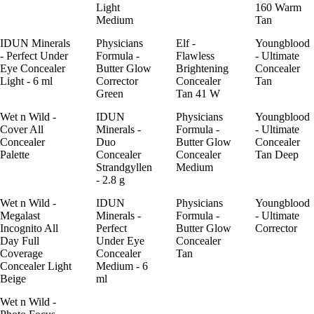
Light
160 Warm
Medium
Tan
IDUN Minerals
Physicians
Elf -
Youngblood
- Perfect Under
Formula -
Flawless
- Ultimate
Eye Concealer
Butter Glow
Brightening
Concealer
Light - 6 ml
Corrector
Concealer
Tan
Green
Tan 41 W
Wet n Wild -
IDUN
Physicians
Youngblood
Cover All
Minerals -
Formula -
- Ultimate
Concealer
Duo
Butter Glow
Concealer
Palette
Concealer
Concealer
Tan Deep
Strandgyllen
Medium
- 2.8 g
Wet n Wild -
IDUN
Physicians
Youngblood
Megalast
Minerals -
Formula -
- Ultimate
Incognito All
Perfect
Butter Glow
Corrector
Day Full
Under Eye
Concealer
Coverage
Concealer
Tan
Concealer Light
Medium - 6
Beige
ml
Wet n Wild -