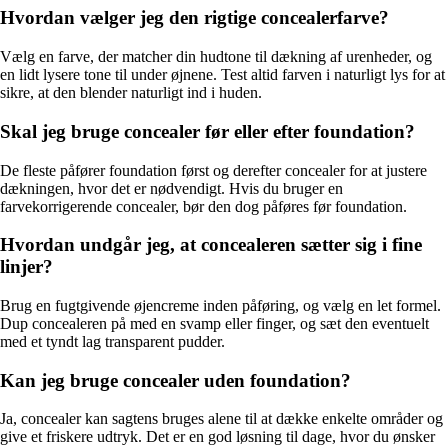
Hvordan vælger jeg den rigtige concealerfarve?
Vælg en farve, der matcher din hudtone til dækning af urenheder, og
en lidt lysere tone til under øjnene. Test altid farven i naturligt lys for at
sikre, at den blender naturligt ind i huden.
Skal jeg bruge concealer før eller efter foundation?
De fleste påfører foundation først og derefter concealer for at justere
dækningen, hvor det er nødvendigt. Hvis du bruger en
farvekorrigerende concealer, bør den dog påføres før foundation.
Hvordan undgår jeg, at concealeren sætter sig i fine
linjer?
Brug en fugtgivende øjencreme inden påføring, og vælg en let formel.
Dup concealeren på med en svamp eller finger, og sæt den eventuelt
med et tyndt lag transparent pudder.
Kan jeg bruge concealer uden foundation?
Ja, concealer kan sagtens bruges alene til at dække enkelte områder og
give et friskere udtryk. Det er en god løsning til dage, hvor du ønsker