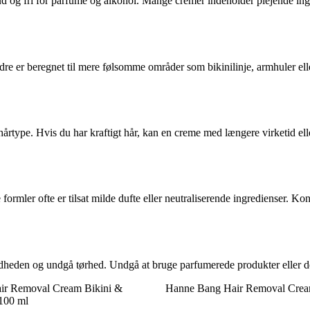
 hud og fri for parfume og alkohol. Mange cremer indeholder plejende in
re er beregnet til mere følsomme områder som bikinilinje, armhuler eller
 hårtype. Hvis du har kraftigt hår, kan en creme med længere virketid el
rmler ofte er tilsat milde dufte eller neutraliserende ingredienser. Konsi
blødheden og undgå tørhed. Undgå at bruge parfumerede produkter eller d
air Removal Cream Bikini &
Hanne Bang Hair Removal Crea
 100 ml