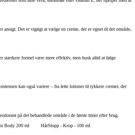
gredienser som aloe vera, sheasmør eller vitamin E, der hjælper med at
 ansigt. Det er vigtigt at vælge en creme, der er egnet til det område,
ler stærkere formel være mere effektiv, men husk altid at følge
stensen kan også variere – fra lette lotioner til tykkere cremer, der
eodorant på det behandlede område i de første timer efter brug.
m Body 200 ml
HårStopp - Krop - 100 ml