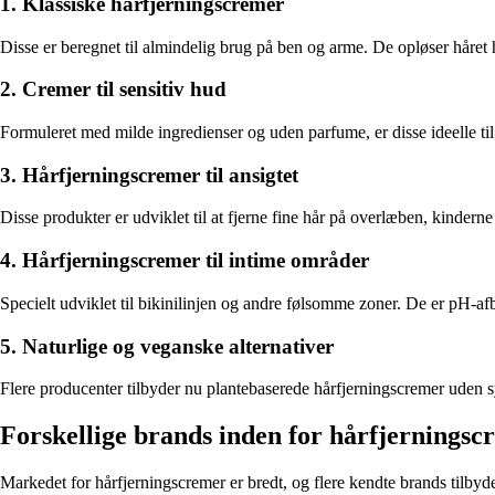
1. Klassiske hårfjerningscremer
Disse er beregnet til almindelig brug på ben og arme. De opløser håret hu
2. Cremer til sensitiv hud
Formuleret med milde ingredienser og uden parfume, er disse ideelle t
3. Hårfjerningscremer til ansigtet
Disse produkter er udviklet til at fjerne fine hår på overlæben, kinde
4. Hårfjerningscremer til intime områder
Specielt udviklet til bikinilinjen og andre følsomme zoner. De er pH-afba
5. Naturlige og veganske alternativer
Flere producenter tilbyder nu plantebaserede hårfjerningscremer uden sy
Forskellige brands inden for hårfjerningsc
Markedet for hårfjerningscremer er bredt, og flere kendte brands tilbyder