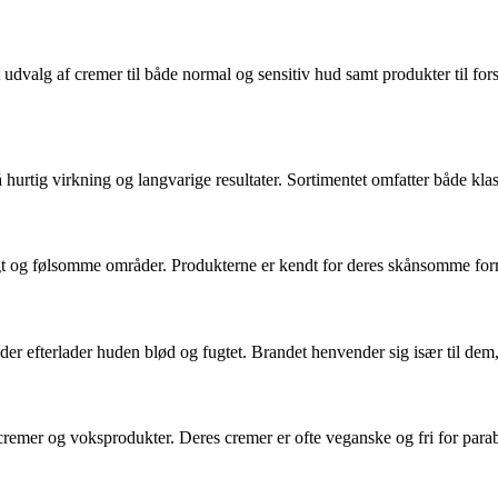
rt udvalg af cremer til både normal og sensitiv hud samt produkter til f
å hurtig virkning og langvarige resultater. Sortimentet omfatter både kla
igt og følsomme områder. Produkterne er kendt for deres skånsomme form
der efterlader huden blød og fugtet. Brandet henvender sig især til de
remer og voksprodukter. Deres cremer er ofte veganske og fri for paraben