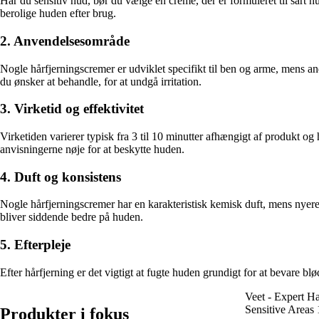
Har du sensitiv hud, bør du vælge en creme, der er formuleret til sart
berolige huden efter brug.
2. Anvendelsesområde
Nogle hårfjerningscremer er udviklet specifikt til ben og arme, mens and
du ønsker at behandle, for at undgå irritation.
3. Virketid og effektivitet
Virketiden varierer typisk fra 3 til 10 minutter afhængigt af produkt og
anvisningerne nøje for at beskytte huden.
4. Duft og konsistens
Nogle hårfjerningscremer har en karakteristisk kemisk duft, mens nyere fo
bliver siddende bedre på huden.
5. Efterpleje
Efter hårfjerning er det vigtigt at fugte huden grundigt for at bevare 
Veet - Expert H
Sensitive Areas
Produkter i fokus