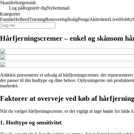
Skanderborgensisk
Log på
Registrér dig
Nyhedsmail
Kategorier
Familie
Helbred
Træning
Renovering
Bolig
Penge
Aktiviteter
Livet
Hobby
Hårfjerningscremer – enkel og skånsom hå
Artiklen præsenterer et udvalg af hårfjerningscremer, der repræsenterer 
der passer til din hudtype og dine behov. Oplysningerne om produkterne e
markedet.
Faktorer at overveje ved køb af hårfjerni
Når du vælger hårfjerningscreme, er det vigtigt at tage højde for både h
1. Hudtype og sensitivitet