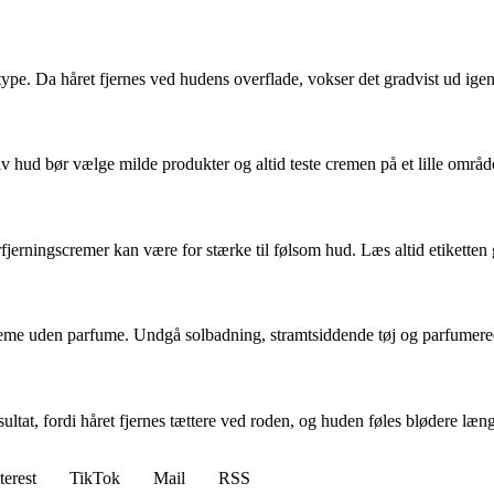
ype. Da håret fjernes ved hudens overflade, vokser det gradvist ud igen
hud bør vælge milde produkter og altid teste cremen på et lille område 
rfjerningscremer kan være for stærke til følsom hud. Læs altid etiketten 
eme uden parfume. Undgå solbadning, stramtsiddende tøj og parfumerede
ultat, fordi håret fjernes tættere ved roden, og huden føles blødere læn
terest
TikTok
Mail
RSS