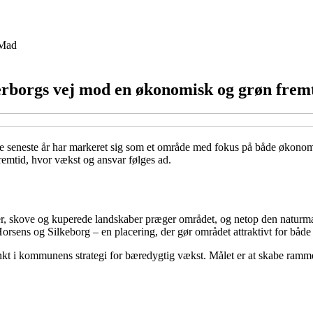
Mad
rborgs vej mod en økonomisk og grøn frem
e seneste år har markeret sig som et område med fokus på både økonomi
remtid, hvor vækst og ansvar følges ad.
er, skove og kuperede landskaber præger området, og netop den naturmæ
Horsens og Silkeborg – en placering, der gør området attraktivt for båd
kt i kommunens strategi for bæredygtig vækst. Målet er at skabe rammer