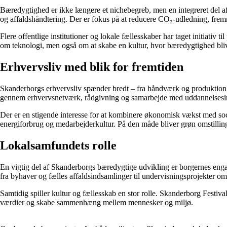
Bæredygtighed er ikke længere et nichebegreb, men en integreret del 
og affaldshåndtering. Der er fokus på at reducere CO₂-udledning, fremme
Flere offentlige institutioner og lokale fællesskaber har taget initiativ
om teknologi, men også om at skabe en kultur, hvor bæredygtighed bliv
Erhvervsliv med blik for fremtiden
Skanderborgs erhvervsliv spænder bredt – fra håndværk og produktion 
gennem erhvervsnetværk, rådgivning og samarbejde med uddannelsesins
Der er en stigende interesse for at kombinere økonomisk vækst med soc
energiforbrug og medarbejderkultur. På den måde bliver grøn omstillin
Lokalsamfundets rolle
En vigtig del af Skanderborgs bæredygtige udvikling er borgernes engag
fra byhaver og fælles affaldsindsamlinger til undervisningsprojekter om
Samtidig spiller kultur og fællesskab en stor rolle. Skanderborg Festi
værdier og skabe sammenhæng mellem mennesker og miljø.