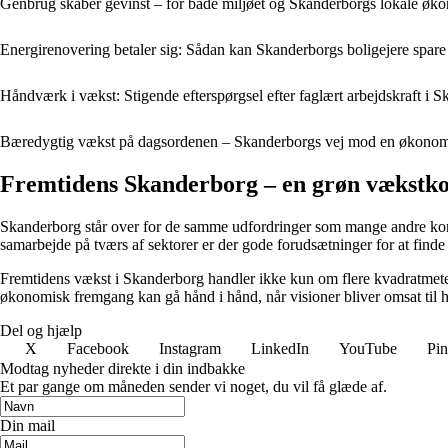
Genbrug skaber gevinst – for både miljøet og Skanderborgs lokale øk
Energirenovering betaler sig: Sådan kan Skanderborgs boligejere spare 
Håndværk i vækst: Stigende efterspørgsel efter faglært arbejdskraft 
Bæredygtig vækst på dagsordenen – Skanderborgs vej mod en økonomi
Fremtidens Skanderborg – en grøn vækst
Skanderborg står over for de samme udfordringer som mange andre kom
samarbejde på tværs af sektorer er der gode forudsætninger for at find
Fremtidens vækst i Skanderborg handler ikke kun om flere kvadratmete
økonomisk fremgang kan gå hånd i hånd, når visioner bliver omsat til 
Del og hjælp
X
Facebook
Instagram
LinkedIn
YouTube
Pin
Modtag nyheder direkte i din indbakke
Et par gange om måneden sender vi noget, du vil få glæde af.
Din mail