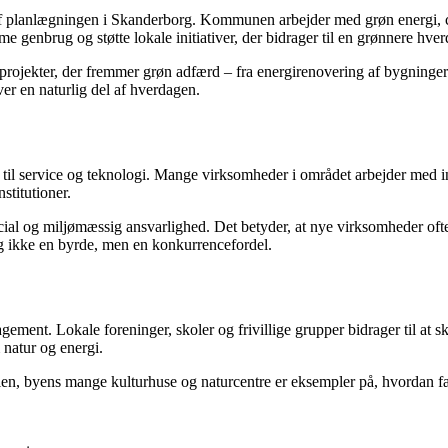
af planlægningen i Skanderborg. Kommunen arbejder med grøn energi, c
 genbrug og støtte lokale initiativer, der bidrager til en grønnere hver
 til projekter, der fremmer grøn adfærd – fra energirenovering af bygninge
er en naturlig del af hverdagen.
til service og teknologi. Mange virksomheder i området arbejder med 
titutioner.
ial og miljømæssig ansvarlighed. Det betyder, at nye virksomheder ofte
g ikke en byrde, men en konkurrencefordel.
ement. Lokale foreninger, skoler og frivillige grupper bidrager til at 
 natur og energi.
valen, byens mange kulturhuse og naturcentre er eksempler på, hvordan f