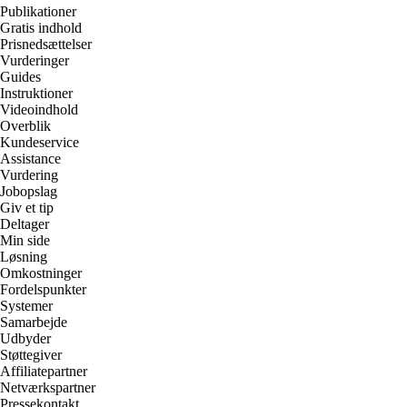
Publikationer
Gratis indhold
Prisnedsættelser
Vurderinger
Guides
Instruktioner
Videoindhold
Overblik
Kundeservice
Assistance
Vurdering
Jobopslag
Giv et tip
Deltager
Min side
Løsning
Omkostninger
Fordelspunkter
Systemer
Samarbejde
Udbyder
Støttegiver
Affiliatepartner
Netværkspartner
Pressekontakt