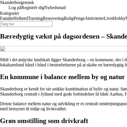
Skanderborgensisk
Log på
Registrér dig
Nyhedsmail
Kategorier
Familie
Helbred
Træning
Renovering
Bolig
Penge
Aktiviteter
Livet
Hobby
Bæredygtig vækst på dagsordenen – Skande
Midt i det østjyske landskab ligger Skanderborg – en kommune, der i d
lokalsamfund hånd i hånd i bestræbelserne på at skabe en bæredygtig f
En kommune i balance mellem by og natur
Skanderborg er kendt for sin unikke kombination af byliv og natur. Sø
Skanderborg centralt i Jylland med gode forbindelser til både Aarhus, 
Denne balance mellem natur og udvikling er et centralt omdrejningspun
med hensynet til miljø og livskvalitet.
Grøn omstilling som drivkraft