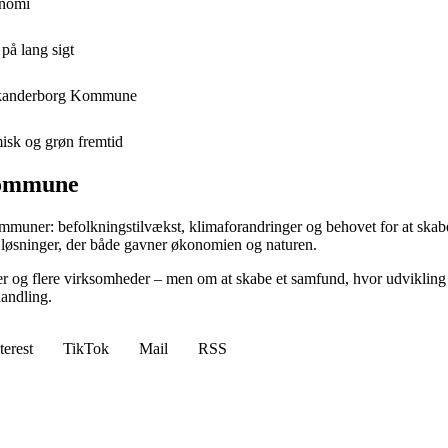
onomi
på lang sigt
i Skanderborg Kommune
sk og grøn fremtid
kommune
muner: befolkningstilvækst, klimaforandringer og behovet for at skab
e løsninger, der både gavner økonomien og naturen.
r og flere virksomheder – men om at skabe et samfund, hvor udvikling
handling.
terest
TikTok
Mail
RSS