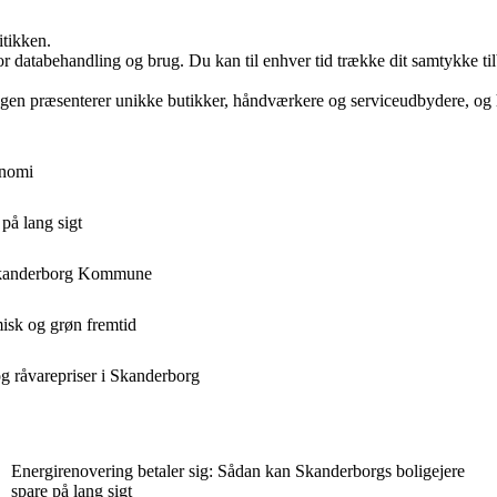
itikken.
for databehandling og brug. Du kan til enhver tid trække dit samtykke ti
-bogen præsenterer unikke butikker, håndværkere og serviceudbydere, o
onomi
på lang sigt
i Skanderborg Kommune
sk og grøn fremtid
g råvarepriser i Skanderborg
Energirenovering betaler sig: Sådan kan Skanderborgs boligejere
spare på lang sigt